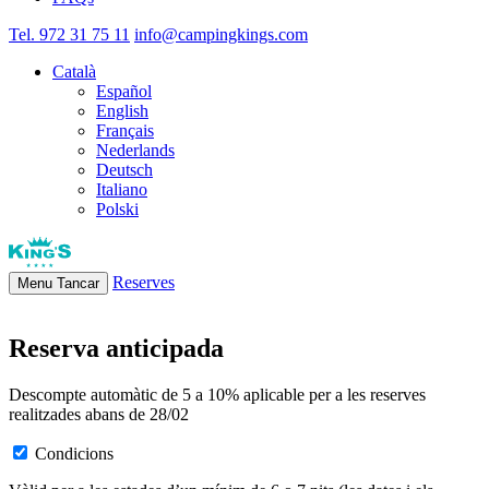
Tel. 972 31 75 11
info@campingkings.com
Català
Español
English
Français
Nederlands
Deutsch
Italiano
Polski
Reserves
Menu
Tancar
Reserva anticipada
Descompte automàtic de 5 a 10% aplicable per a les reserves
realitzades abans de 28/02
Condicions