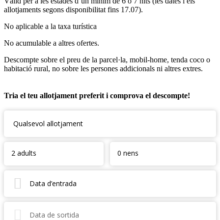
Vàlid per a les estades d’un mínim de 6 o 7 nits (les dates i els
allotjaments segons disponibilitat fins 17.07).
No aplicable a la taxa turística
No acumulable a altres ofertes.
Descompte sobre el preu de la parcel·la, mobil-home, tenda coco o
habitació rural, no sobre les persones addicionals ni altres extres.
Tria el teu allotjament preferit i comprova el descompte!
Qualsevol allotjament
2 adults
0 nens
Data d’entrada
Data de sortida