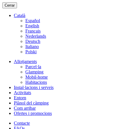
Cerrar
Català
Español
English
Français
Nederlands
Deutsch
Italiano
Polski
Allotjaments
Parcel·la
Glamping
Mobil-home
Habitacions
Instal·lacions i serveis
Activitats
Entorn
Plànol del càmping
Com arribar
Ofertes i promocions
Contacte
FAQs