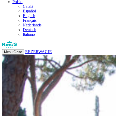
Polski
Català
Español
English
Français
Nederlands
Deutsch
Italiano
REZERWACJE
Menu
Close