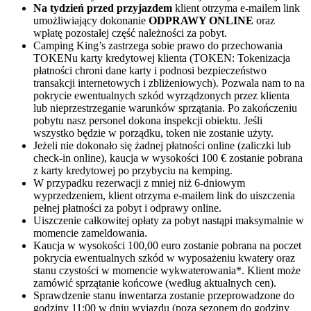
Na tydzień przed przyjazdem
klient otrzyma e-mailem link
umożliwiający dokonanie
ODPRAWY ONLINE
oraz
wpłatę pozostałej część należności za pobyt.
Camping King’s zastrzega sobie prawo do przechowania
TOKENu karty kredytowej klienta (TOKEN: Tokenizacja
płatności chroni dane karty i podnosi bezpieczeństwo
transakcji internetowych i zbliżeniowych). Pozwala nam to na
pokrycie ewentualnych szkód wyrządzonych przez klienta
lub nieprzestrzeganie warunków sprzątania. Po zakończeniu
pobytu nasz personel dokona inspekcji obiektu. Jeśli
wszystko będzie w porządku, token nie zostanie użyty.
Jeżeli nie dokonało się żadnej płatności online (zaliczki lub
check-in online), kaucja w wysokości 100 € zostanie pobrana
z karty kredytowej po przybyciu na kemping.
W przypadku rezerwacji z mniej niż 6-dniowym
wyprzedzeniem, klient otrzyma e-mailem link do uiszczenia
pełnej płatności za pobyt i odprawy online.
Uiszczenie całkowitej opłaty za pobyt nastąpi maksymalnie w
momencie zameldowania.
Kaucja w wysokości 100,00 euro zostanie pobrana na poczet
pokrycia ewentualnych szkód w wyposażeniu kwatery oraz
stanu czystości w momencie wykwaterowania*. Klient może
zamówić sprzątanie końcowe (według aktualnych cen).
Sprawdzenie stanu inwentarza zostanie przeprowadzone do
godziny 11:00 w dniu wyjazdu (poza sezonem do godziny