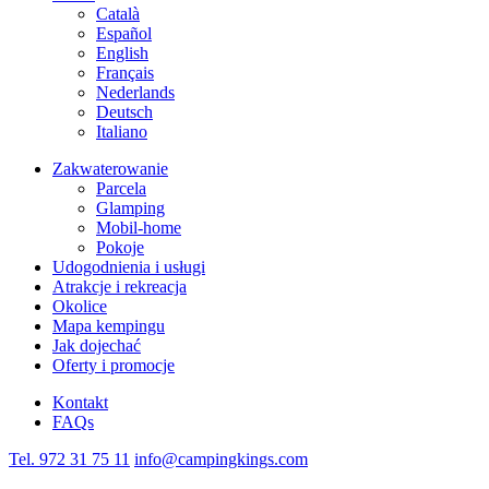
Català
Español
English
Français
Nederlands
Deutsch
Italiano
Zakwaterowanie
Parcela
Glamping
Mobil-home
Pokoje
Udogodnienia i usługi
Atrakcje i rekreacja
Okolice
Mapa kempingu
Jak dojechać
Oferty i promocje
Kontakt
FAQs
Tel. 972 31 75 11
info@campingkings.com