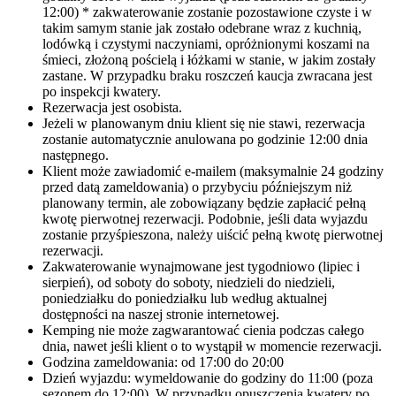
12:00) * zakwaterowanie zostanie pozostawione czyste i w
takim samym stanie jak zostało odebrane wraz z kuchnią,
lodówką i czystymi naczyniami, opróżnionymi koszami na
śmieci, złożoną pościelą i łóżkami w stanie, w jakim zostały
zastane. W przypadku braku roszczeń kaucja zwracana jest
po inspekcji kwatery.
Rezerwacja jest osobista.
Jeżeli w planowanym dniu klient się nie stawi, rezerwacja
zostanie automatycznie anulowana po godzinie 12:00 dnia
następnego.
Klient może zawiadomić e-mailem (maksymalnie 24 godziny
przed datą zameldowania) o przybyciu późniejszym niż
planowany termin, ale zobowiązany będzie zapłacić pełną
kwotę pierwotnej rezerwacji. Podobnie, jeśli data wyjazdu
zostanie przyśpieszona, należy uiścić pełną kwotę pierwotnej
rezerwacji.
Zakwaterowanie wynajmowane jest tygodniowo (lipiec i
sierpień), od soboty do soboty, niedzieli do niedzieli,
poniedziałku do poniedziałku lub według aktualnej
dostępności na naszej stronie internetowej.
Kemping nie może zagwarantować cienia podczas całego
dnia, nawet jeśli klient o to wystąpił w momencie rezerwacji.
Godzina zameldowania: od 17:00 do 20:00
Dzień wyjazdu: wymeldowanie do godziny do 11:00 (poza
sezonem do 12:00). W przypadku opuszczenia kwatery po